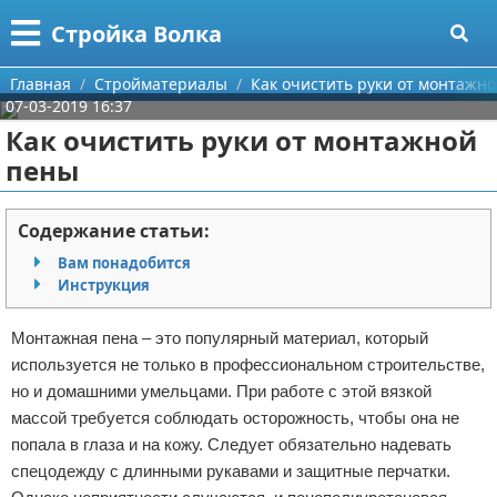
Меню
X
Стройка Волка
Главная
Главная
Стройматериалы
Как очистить руки от монтажн
07-03-2019 16:37
Категории
Как очистить руки от монтажной
пены
Поиск
Строительство
О проекте
Мебель
Содержание статьи:
Вам понадобится
Контакты
Интерьер и дизайн
Инструкция
Сотрудничество
Кухня
Дизайн дачи
Монтажная пена – это популярный материал, который
используется не только в профессиональном строительстве,
Размещение рекламы
Ремонт
Дизайн квартиры
Посуда
но и домашними умельцами. При работе с этой вязкой
массой требуется соблюдать осторожность, чтобы она не
Для правообладателей
Инструменты
Ремонт дачи
попала в глаза и на кожу. Следует обязательно надевать
спецодежду с длинными рукавами и защитные перчатки.
Условия предоставления информации
Ванная
Ремонт квартиры