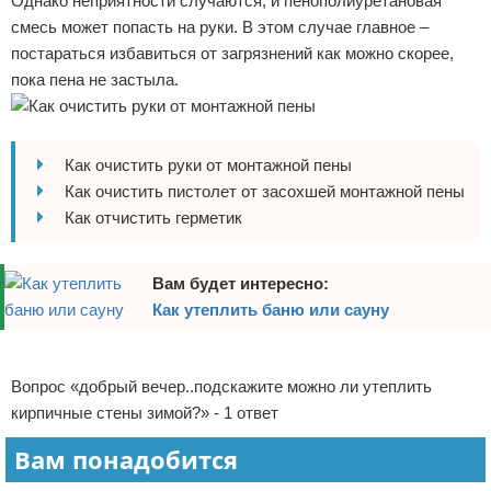
Однако неприятности случаются, и пенополиуретановая
Отказ от ответственности
Домашний быт
смесь может попасть на руки. В этом случае главное –
постараться избавиться от загрязнений как можно скорее,
Коммунальные услуги
пока пена не застыла.
Сантехника
Как очистить руки от монтажной пены
Безопасность
Как очистить пистолет от засохшей монтажной пены
Как отчистить герметик
Стройматериалы
Разное
Вам будет интересно:
Как утеплить баню или сауну
Реклама
Вопрос «добрый вечер..подскажите можно ли утеплить
кирпичные стены зимой?» - 1 ответ
Вам понадобится