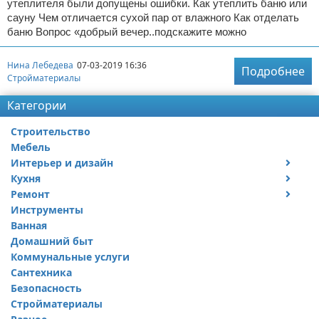
утеплителя были допущены ошибки. Как утеплить баню или
сауну Чем отличается сухой пар от влажного Как отделать
баню Вопрос «добрый вечер..подскажите можно
Нина Лебедева
07-03-2019 16:36
Подробнее
Стройматериалы
Категории
Строительство
Мебель
Интерьер и дизайн
Кухня
Дизайн дачи
Ремонт
Дизайн квартиры
Посуда
Инструменты
Ремонт дачи
Ванная
Ремонт квартиры
Домашний быт
Коммунальные услуги
Сантехника
Безопасность
Стройматериалы