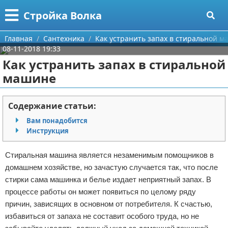
Меню
X
Стройка Волка
Главная
Главная
Сантехника
Как устранить запах в стиральной 
08-11-2018 19:33
Категории
Как устранить запах в стиральной
машине
Поиск
Строительство
О проекте
Мебель
Содержание статьи:
Вам понадобится
Контакты
Интерьер и дизайн
Инструкция
Сотрудничество
Кухня
Дизайн дачи
Стиральная машина является незаменимым помощников в
домашнем хозяйстве, но зачастую случается так, что после
Размещение рекламы
Ремонт
Дизайн квартиры
Посуда
стирки сама машинка и белье издает неприятный запах. В
процессе работы он может появиться по целому ряду
Для правообладателей
Инструменты
Ремонт дачи
причин, зависящих в основном от потребителя. К счастью,
избавиться от запаха не составит особого труда, но не
Условия предоставления информации
Ванная
Ремонт квартиры