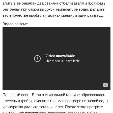
влить в ее барабан два стакана отбеливателя и постирать
без белья при самой высокой температуре воды. Делайте
это в качестве профилактики как минимум один раз в год.
Видео по теме
Полезный совет Если в стиральной машине образовалась
плесень и грибок, смочите тряпку в растворе питьевой соды
и аккуратно удалите темный налет. После этого протрите
внутреннюю поверхность раствором столового уксуса.