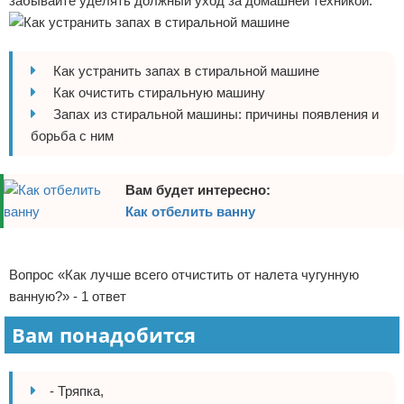
забывайте уделять должный уход за домашней техникой.
Отказ от ответственности
Домашний быт
Коммунальные услуги
Как устранить запах в стиральной машине
Как очистить стиральную машину
Сантехника
Запах из стиральной машины: причины появления и
борьба с ним
Безопасность
Стройматериалы
Вам будет интересно:
Как отбелить ванну
Разное
Реклама
Вопрос «Как лучше всего отчистить от налета чугунную
ванную?» - 1 ответ
Вам понадобится
- Тряпка,