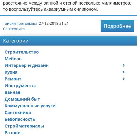
расстояние между ванной и стеной несколько миллиметров,
то воспользуйтесь аквариумным силиконом.
Таисия Третьякова
27-12-2018 21:21
Подробнее
Сантехника
Категории
Строительство
Мебель
Интерьер и дизайн
Кухня
Дизайн дачи
Ремонт
Дизайн квартиры
Посуда
Инструменты
Ремонт дачи
Ванная
Ремонт квартиры
Домашний быт
Коммунальные услуги
Сантехника
Безопасность
Стройматериалы
Разное