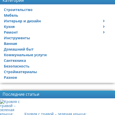
Категории
Строительство
Мебель
Интерьер и дизайн
Кухня
Дизайн дачи
Ремонт
Дизайн квартиры
Посуда
Инструменты
Ремонт дачи
Ванная
Ремонт квартиры
Домашний быт
Коммунальные услуги
Сантехника
Безопасность
Стройматериалы
Разное
Реклама
Последние статьи
Кровля с травой − зеленая крыша: