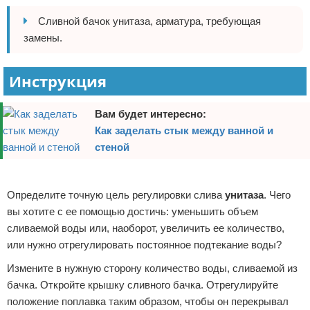
Отказ от ответственности
Домашний быт
Сливной бачок унитаза, арматура, требующая
замены.
Коммунальные услуги
Инструкция
Сантехника
Безопасность
Вам будет интересно:
Как заделать стык между ванной и
Стройматериалы
стеной
Разное
Реклама
Определите точную цель регулировки слива
унитаза
. Чего
вы хотите с ее помощью достичь: уменьшить объем
сливаемой воды или, наоборот, увеличить ее количество,
или нужно отрегулировать постоянное подтекание воды?
Измените в нужную сторону количество воды, сливаемой из
бачка. Откройте крышку сливного бачка. Отрегулируйте
положение поплавка таким образом, чтобы он перекрывал