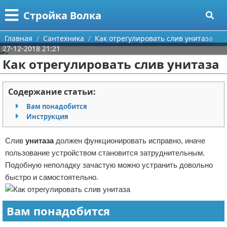
Меню
X
Стройка Волка
Главная
Главная
Сантехника
Как отрегулировать слив унитаза
27-12-2018 21:21
Категории
Как отрегулировать слив унитаза
Поиск
Строительство
Содержание статьи:
О проекте
Мебель
Вам понадобится
Инструкция
Контакты
Интерьер и дизайн
Слив
унитаза
должен функционировать исправно, иначе
Сотрудничество
Кухня
Дизайн дачи
пользование устройством становится затруднительным.
Подобную неполадку зачастую можно устранить довольно
Размещение рекламы
Ремонт
Дизайн квартиры
Посуда
быстро и самостоятельно.
Для правообладателей
Инструменты
Ремонт дачи
Вам понадобится
Условия предоставления информации
Ванная
Ремонт квартиры