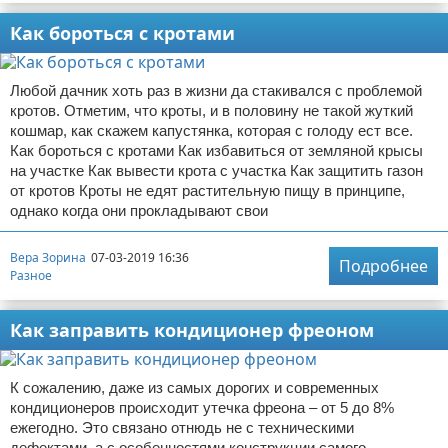
Отказ от ответственности
Домашний быт
Как бороться с кротами
Коммунальные услуги
Любой дачник хоть раз в жизни да стакивался с проблемой
кротов. Отметим, что кроты, и в половину не такой жуткий
Сантехника
кошмар, как скажем капустянка, которая с голоду ест все.
Как бороться с кротами Как избавиться от земляной крысы
Безопасность
на участке Как вывести крота с участка Как защитить газон
от кротов Кроты не едят растительную пищу в принципе,
Стройматериалы
однако когда они прокладывают свои
Разное
Вера Зорина
07-03-2019 16:36
Подробнее
Разное
Как заправить кондиционер фреоном
К сожалению, даже из самых дорогих и современных
кондиционеров происходит утечка фреона – от 5 до 8%
ежегодно. Это связано отнюдь не с техническими
дефектами, а с особенностями конструкции самого