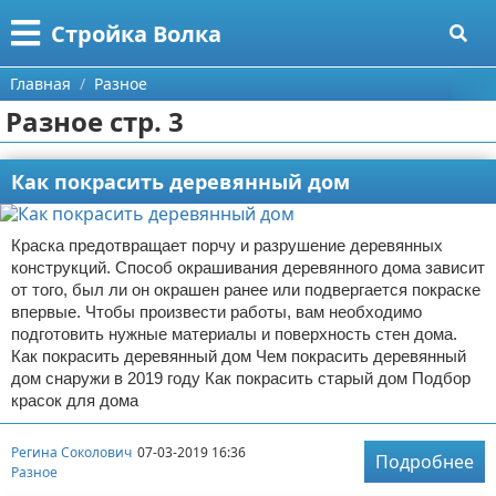
Меню
X
Стройка Волка
Главная
Главная
Разное
Разное стр. 3
Категории
Поиск
Строительство
Как покрасить деревянный дом
О проекте
Мебель
Краска предотвращает порчу и разрушение деревянных
конструкций. Способ окрашивания деревянного дома зависит
Контакты
Интерьер и дизайн
от того, был ли он окрашен ранее или подвергается покраске
впервые. Чтобы произвести работы, вам необходимо
Сотрудничество
Кухня
Дизайн дачи
подготовить нужные материалы и поверхность стен дома.
Как покрасить деревянный дом Чем покрасить деревянный
Размещение рекламы
Ремонт
Дизайн квартиры
Посуда
дом снаружи в 2019 году Как покрасить старый дом Подбор
красок для дома
Для правообладателей
Инструменты
Ремонт дачи
Регина Соколович
07-03-2019 16:36
Подробнее
Разное
Условия предоставления информации
Ванная
Ремонт квартиры