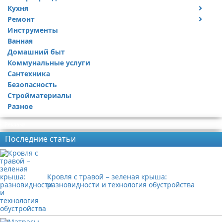
Кухня
Дизайн дачи
Ремонт
Дизайн квартиры
Посуда
Инструменты
Ремонт дачи
Ванная
Ремонт квартиры
Домашний быт
Коммунальные услуги
Сантехника
Безопасность
Стройматериалы
Разное
Реклама
Последние статьи
Кровля с травой − зеленая крыша:
разновидности и технология обустройства