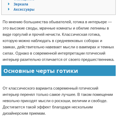
Зеркала
Отказ от ответственности
Домашний быт
Аксессуары
Коммунальные услуги
По мнению большинства обывателей, готика в интерьере —
это высокие своды, мрачные комнаты и обилие лепнины в
Сантехника
виде горгулий и прочей нечисти. Классическая готика,
которую можно наблюдать в средневековых соборах и
Безопасность
замках, действительно навевает мысли о вампирах и темных
силах. Однако в современной интерпретации готический
Стройматериалы
интерьер разительно отличается от своего предшественника.
Разное
Основные черты готики
Реклама
От классического варианта современный готический
интерьер перенял только самое лучшее. В таком помещении
невольно приходят мысли о роскоши, величии и свободе.
Достигается такой эффект благодаря нескольким
дизайнерским приемам.