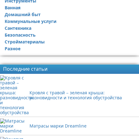
Инструменты
Ремонт дачи
Ванная
Ремонт квартиры
Домашний быт
Коммунальные услуги
Сантехника
Безопасность
Стройматериалы
Разное
Реклама
Последние статьи
Кровля с травой − зеленая крыша:
разновидности и технология обустройства
Матрасы марки Dreamline