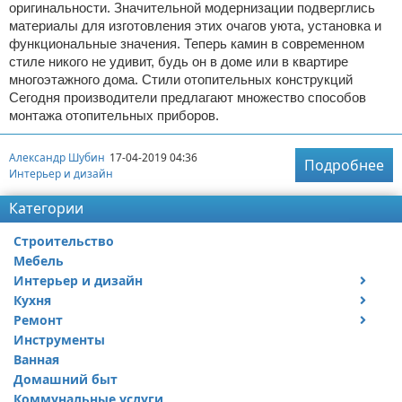
оригинальности. Значительной модернизации подверглись
материалы для изготовления этих очагов уюта, установка и
функциональные значения. Теперь камин в современном
стиле никого не удивит, будь он в доме или в квартире
многоэтажного дома. Стили отопительных конструкций
Сегодня производители предлагают множество способов
монтажа отопительных приборов.
Александр Шубин
17-04-2019 04:36
Подробнее
Интерьер и дизайн
Категории
Строительство
Мебель
Интерьер и дизайн
Кухня
Дизайн дачи
Ремонт
Дизайн квартиры
Посуда
Инструменты
Ремонт дачи
Ванная
Ремонт квартиры
Домашний быт
Коммунальные услуги