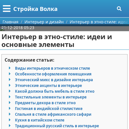
Меню
X
Стройка Волка
Главная
Главная
Интерьер и дизайн
Интерьер в этно-стиле: иде
21-12-2018 05:23
Категории
Интерьер в этно-стиле: идеи и
основные элементы
Поиск
Строительство
О проекте
Мебель
Содержание статьи:
Виды интерьеров в этническом стиле
Контакты
Интерьер и дизайн
Особенности оформления помещения
Этнический микс в дизайне интерьера
Сотрудничество
Кухня
Дизайн дачи
Этнические акценты в интерьере
Какой должна быть мебель в стиле этно
Размещение рекламы
Ремонт
Дизайн квартиры
Посуда
Текстильные элементы в интерьере
Предметы декора в стиле этно
Гостиная в индийской стилистике
Для правообладателей
Инструменты
Ремонт дачи
Спальня в стиле африканского сафари
Кухня в китайском стиле
Условия предоставления информации
Ванная
Ремонт квартиры
Традиционный русский стиль в интерьере