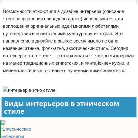
Отказ от ответственности
Домашний быт
Возможности этно-стиля в дизайне интерьера (описание
этого направления приведено далее) используются для
Коммунальные услуги
воплощения оригинальных идей многими любителями
путешествий и почитателями культур других стран. Это
Сантехника
направление в дизайне в разное время имело не одно
название: этника, фолк-этно, экзотический стиль. Сегодня
Безопасность
интерьер в этно-стиле — это и комнаты с тяжелыми коврами
на манер традиционных египетских, и «китайские» кухни, и
Стройматериалы
минималистичные гостиные с чучелами диких животных.
Разное
Реклама
Виды интерьеров в этническом
стиле