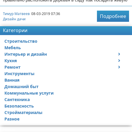
Тимур Матвеев
08-03-2019 07:36
Подробнее
Дизайн дачи
Категории
Строительство
Мебель
Интерьер и дизайн
Кухня
Дизайн дачи
Ремонт
Дизайн квартиры
Посуда
Инструменты
Ремонт дачи
Ванная
Ремонт квартиры
Домашний быт
Коммунальные услуги
Сантехника
Безопасность
Стройматериалы
Разное
Реклама