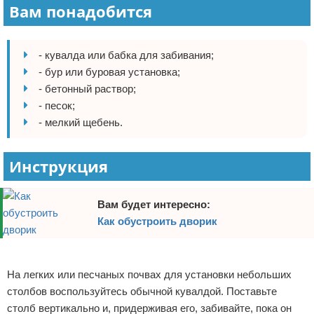
Вам понадобится
Отказ от ответственности
Домашний быт
Коммунальные услуги
- кувалда или бабка для забивания;
- бур или буровая установка;
Сантехника
- бетонный раствор;
- песок;
Безопасность
- мелкий щебень.
Стройматериалы
Инструкция
Разное
Вам будет интересно:
Как обустроить дворик
Реклама
На легких или песчаных почвах для установки небольших
столбов воспользуйтесь обычной кувалдой. Поставьте
столб вертикально и, придерживая его, забивайте, пока он