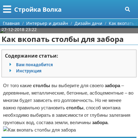
Меню
X
Стройка Волка
Главная
Главная
Интерьер и дизайн
Дизайн дачи
Как вкопать 
27-12-2018 23:22
Категории
Как вкопать столбы для забора
Поиск
Строительство
Содержание статьи:
О проекте
Мебель
Вам понадобится
Инструкция
Контакты
Интерьер и дизайн
От того какие
столбы
вы выберите для своего
забора
–
Сотрудничество
Кухня
Дизайн дачи
деревянные, металлические, бетонные, асбоцементные – во
многом будет зависеть его долговечность. Но не менее
Размещение рекламы
Ремонт
Дизайн квартиры
Посуда
важно правильно установить
столбы
, способ монтажа
необходимо выбирать в зависимости от глубины залегания
Для правообладателей
Инструменты
Ремонт дачи
грунтовых вод, состава земли, величины
забора
.
Условия предоставления информации
Ванная
Ремонт квартиры