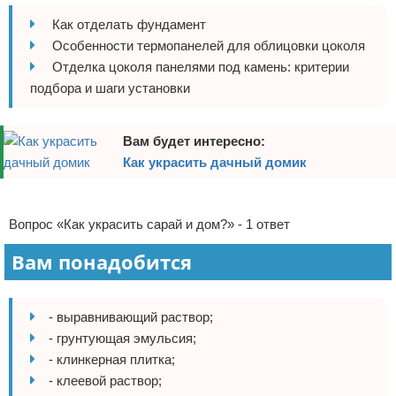
Отказ от ответственности
Домашний быт
Как отделать фундамент
Особенности термопанелей для облицовки цоколя
Коммунальные услуги
Отделка цоколя панелями под камень: критерии
подбора и шаги установки
Сантехника
Вам будет интересно:
Безопасность
Как украсить дачный домик
Стройматериалы
Реклама
Разное
Вопрос «Как украсить сарай и дом?» - 1 ответ
Вам понадобится
- выравнивающий раствор;
- грунтующая эмульсия;
- клинкерная плитка;
- клеевой раствор;