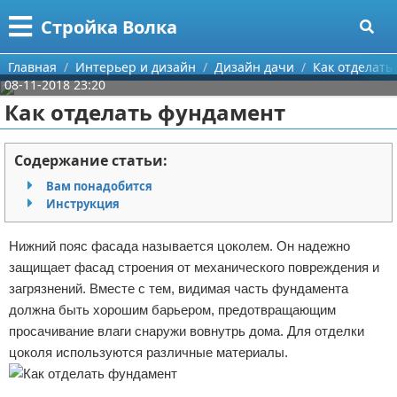
Меню
X
Стройка Волка
Главная
Главная
Интерьер и дизайн
Дизайн дачи
Как отделать
08-11-2018 23:20
Категории
Как отделать фундамент
Поиск
Строительство
Содержание статьи:
О проекте
Мебель
Вам понадобится
Инструкция
Контакты
Интерьер и дизайн
Нижний пояс фасада называется цоколем. Он надежно
Сотрудничество
Кухня
Дизайн дачи
защищает фасад строения от механического повреждения и
загрязнений. Вместе с тем, видимая часть фундамента
Размещение рекламы
Ремонт
Дизайн квартиры
Посуда
должна быть хорошим барьером, предотвращающим
просачивание влаги снаружи вовнутрь дома. Для отделки
Для правообладателей
Инструменты
Ремонт дачи
цоколя используются различные материалы.
Условия предоставления информации
Ванная
Ремонт квартиры