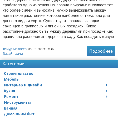
сработало одно из основных правил природы: выживает тот,
кто более силен и вынослив, нужно выдерживать между
ними такое расстояние, которое наиболее оптимально для
данного вида и сорта. Существуют правила высадки
саженцев в групповых и линейных посадках. Какое
расстояние должно быть между деревьями при посадке Как
правильно расположить деревья в саду Как посадить живую
Тимур Матвеев
08-03-2019 07:36
Подробнее
Дизайн дачи
Категории
Строительство
Мебель
Интерьер и дизайн
Кухня
Дизайн дачи
Ремонт
Дизайн квартиры
Посуда
Инструменты
Ремонт дачи
Ванная
Ремонт квартиры
Домашний быт