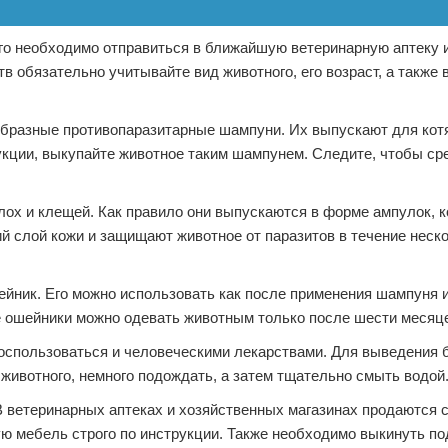
го необходимо отправиться в ближайшую ветеринарную аптеку 
 обязательно учитывайте вид животного, его возраст, а также
бразные противопаразитарные шампуни. Их выпускают для котя
укции, выкупайте животное таким шампунем. Следите, чтобы ср
ох и клещей. Как правило они выпускаются в форме ампулок, 
ий слой кожи и защищают животное от паразитов в течение неск
йник. Его можно использовать как после применения шампуня и
ие ошейники можно одевать животным только после шести месяц
 воспользоваться и человеческими лекарствами. Для выведения 
 животного, немного подождать, а затем тщательно смыть водой
 В ветеринарных аптеках и хозяйственных магазинах продаются
ю мебель строго по инструкции. Также необходимо выкинуть по