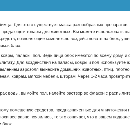
бимца. Для этого существует масса разнообразных препаратов,
е, продающем товары для животных. Вы можете использовать ша
средств, позволяющие комплексно воздействовать на блох, уш
иков блох.
ковры, паласы, пол. Ведь яйца блох имеются по всему дому, и 
льтату. Для воздействия на паласы, ковры и пол используйте а
пылением аэрозоля вынесите домашних животных, птиц, плотно 
енам, коврам, мягкой мебели, шторам. Через 1-2 часа проветрит
трах воды, вымойте пол, налейте раствор во флакон с распылит
ьному помещению средства, предназначенные для уничтожения г
хи все равно появились, то это означает, что в вашем подвал
 блох.