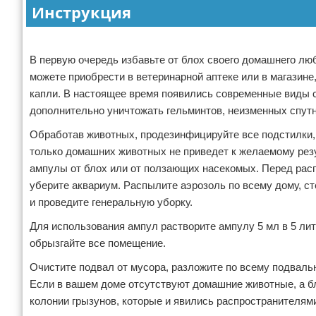
Инструкция
Реклама
В первую очередь избавьте от блох своего домашнего лю
можете приобрести в ветеринарной аптеке или в магазин
капли. В настоящее время появились современные виды 
дополнительно уничтожать гельминтов, неизменных спутн
Обработав животных, продезинфицируйте все подстилки, 
только домашних животных не приведет к желаемому резу
ампулы от блох или от ползающих насекомых. Перед рас
уберите аквариум. Распылите аэрозоль по всему дому, ст
и проведите генеральную уборку.
Для использования ампул растворите ампулу 5 мл в 5 ли
обрызгайте все помещение.
Очистите подвал от мусора, разложите по всему подвал
Если в вашем доме отсутствуют домашние животные, а бло
колонии грызунов, которые и явились распространителями