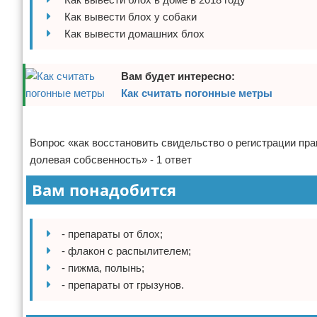
Как вывести блох у собаки
Отказ от ответственности
Домашний быт
Как вывести домашних блох
Коммунальные услуги
Вам будет интересно:
Сантехника
Как считать погонные метры
Безопасность
Реклама
Вопрос «как восстановить свидельство о регистрации пра
Стройматериалы
долевая собсвенность» - 1 ответ
Разное
Вам понадобится
- препараты от блох;
- флакон с распылителем;
- пижма, полынь;
- препараты от грызунов.