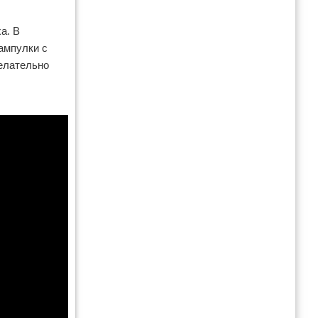
а. В
ампулки с
елательно