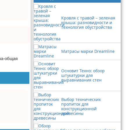
Кровля с травой − зеленая
крыша: разновидности и
технология обустройства
Матрасы марки Dreamline
ава-общая
Основит Техно: обзор
штукатурки для
выравнивания стен
Выбор технических
пропиток для
конструкционной
древесины