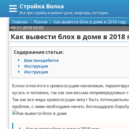
Стройка Волка
Меню
X
Все про стройку и ремонт дачи, квартиры, коттеджа
Главная
Главная
Разное
Как вывести блох в доме в 2018 году
09-11-2018 03:05
Категории
Как вывести блох в доме в 2018 
Поиск
Строительство
Содержание статьи:
О проекте
Мебель
Вам понадобится
Инструкция
Контакты
Интерьер и дизайн
Инструкция
Сотрудничество
Кухня
Дизайн дачи
Блохи относятся к кровососущим насекомым, паразитирую
кусать и человека, так как они весьма непривередливые со
Размещение рекламы
Ремонт
Дизайн квартиры
Посуда
Так как все виды кровососущих могут быть потенциальн
проблем, с ними необходимо начать беспощадную борьбу
Для правообладателей
Инструменты
Ремонт дачи
Условия предоставления информации
Ванная
Ремонт квартиры
Как вывести блох в доме в 2018 году