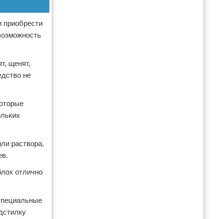
и приобрести
 возможность
т, щенят,
едство не
которые
ольких
ли раствора,
ев.
блох отлично
.
 специальные
дстилку