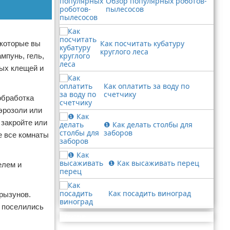
Обзор популярных роботов-
пылесосов
Как посчитать кубатуру
 которые вы
круглого леса
мпунь, гель,
ных клещей и
Как оплатить за воду по
счетчику
обработка
эрозоли или
закройте или
❶ Как делать столбы для
заборов
е все комнаты
❶ Как высаживать перец
елем и
Как посадить виноград
рызунов.
е поселились
Реклама