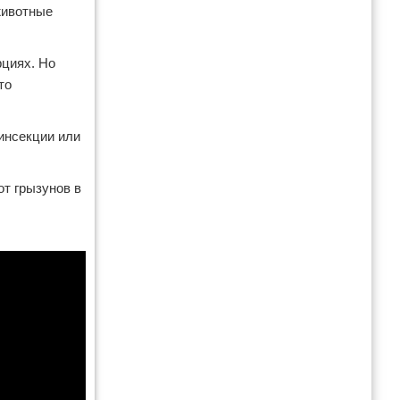
животные
рциях. Но
то
инсекции или
от грызунов в