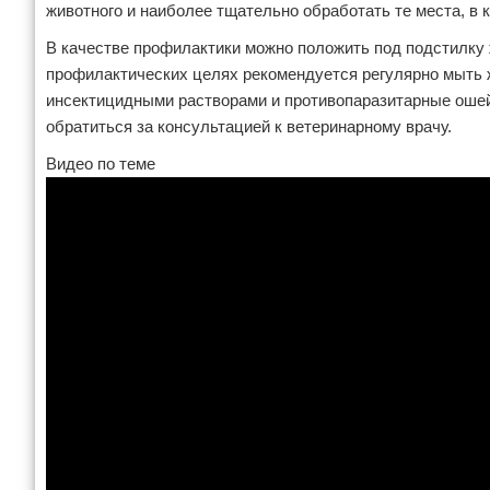
животного и наиболее тщательно обработать те места, в 
В качестве профилактики можно положить под подстилку 
профилактических целях рекомендуется регулярно мыть 
инсектицидными растворами и противопаразитарные оше
обратиться за консультацией к ветеринарному врачу.
Видео по теме