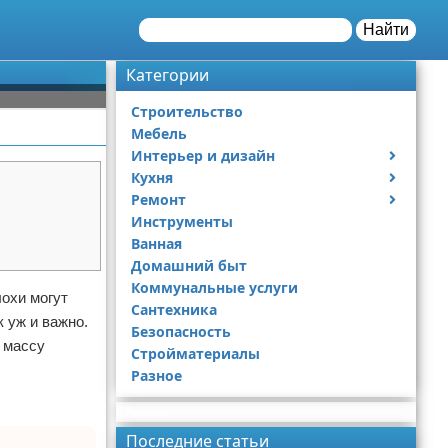
Найти
Категории
Строительство
Мебель
Интерьер и дизайн
Кухня
Дизайн дачи
Ремонт
Дизайн квартиры
Посуда
Инструменты
Ремонт дачи
Ванная
Ремонт квартиры
Домашний быт
Коммунальные услуги
охи могут
Сантехника
к уж и важно.
Безопасность
 массу
Стройматериалы
Разное
Реклама
Последние статьи