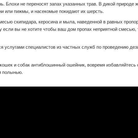
ь. Блохи не переносят запах указанных трав. В дикой природе 
ни или пижмы, и насекомые покидают их шерсть.
есью скипидара, керосина и мыла, наведенной в равных пропо
у если вы не хотите чтобы ваш дом пропах неприятной смесью, 
ся услугами специалистов из частных служб по проведению дез
 кошек и собак антиблошинный ошейник, вовремя избавляйтесь 
 и полынью.