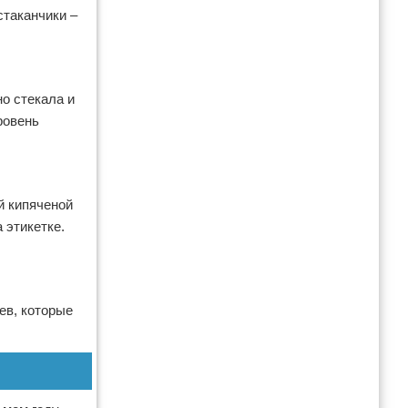
таканчики –
о стекала и
ровень
й кипяченой
 этикетке.
ев, которые