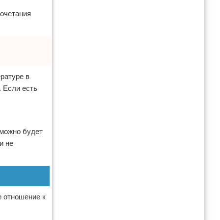
сочетания
ературе в
. Если есть
 можно будет
и не
е отношение к