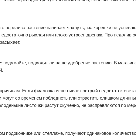
го перелива растение начинает чахнуть, т.к. корешки не успева
 недостаточно рыхлая или плохо устроен дренаж. Про недолив о
 засыхает.
: подумайте, подходит ли ваше удобрение растению. В магазин
й.
причинам. Если фиалочка испытывает острый недостаток света,
и могут со временем побледнеть или отрастить слишком длинны
лоденькие листочки растут скученно, не расправляются по мере
ном подоконнике или стеллаже, получают одинаковое количество