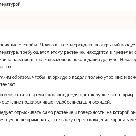
пературой.
зличные способы. Можно вынести орхидею на открытый воздух 
пература, требующаяся этому растению, находится в пределах 
окойно переносят кратковременное похолодание до нуля. Некот
конах.
таким образом, чтобы на орхидею падали только утренние и веч
теняют.
олив, хотя на время сильного дождя цветок лучше всего прикр
ю растение подкармливают удобрением для орхидей.
дует опрыскивать само растение и поверхность, на которой оно
ия лучше не применять, поскольку переохлаждение корней зам