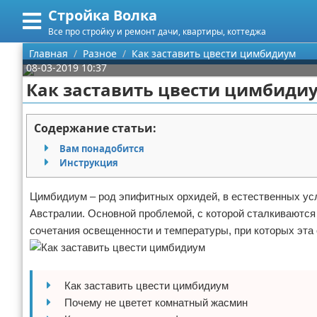
Стройка Волка
Меню
X
Все про стройку и ремонт дачи, квартиры, коттеджа
Главная
Главная
Разное
Как заставить цвести цимбидиум
08-03-2019 10:37
Категории
Как заставить цвести цимбиди
Поиск
Строительство
Содержание статьи:
О проекте
Мебель
Вам понадобится
Инструкция
Контакты
Интерьер и дизайн
Цимбидиум – род эпифитных орхидей, в естественных усл
Сотрудничество
Кухня
Дизайн дачи
Австралии. Основной проблемой, с которой сталкиваютс
сочетания освещенности и температуры, при которых эта
Размещение рекламы
Ремонт
Дизайн квартиры
Посуда
Для правообладателей
Инструменты
Ремонт дачи
Как заставить цвести цимбидиум
Условия предоставления информации
Ванная
Ремонт квартиры
Почему не цветет комнатный жасмин