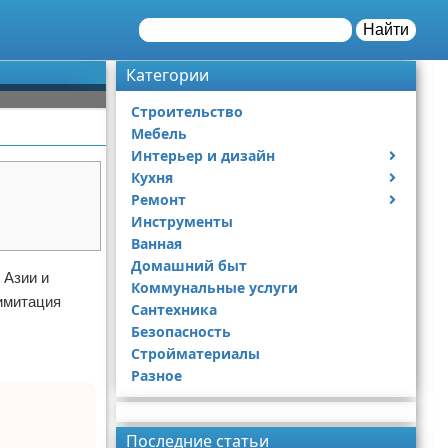
Найти
Категории
Строительство
Мебель
Интерьер и дизайн
Кухня
Дизайн дачи
Ремонт
Дизайн квартиры
Посуда
Инструменты
Ремонт дачи
Ванная
Ремонт квартиры
Домашний быт
 Азии и
Коммунальные услуги
имитация
Сантехника
Безопасность
Стройматериалы
Разное
Реклама
Последние статьи