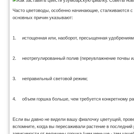
Часто цветоводы, особенно начинающие, сталкиваются с
основных причин указывают:
1. истощенная или, наоборот, пресыщенная удобрениям
2. неотрегулированный полив (переувлажнение почвы ил
3. неправильный световой режим;
4. объем горшка больше, чем требуется конкретному ра
Если вы давно не видели вашу фиалочку цветущей, прове
вспомните, когда вы пересаживали растение в последний
зависимости от величины горшка (чем меньше - тем чаще)