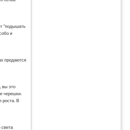
ют "подышать
собо и
ах продаются
 вы это
е черешки.
 роста. В
 света