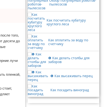
Обзор популярных роботов-
пылесосов
Как посчитать кубатуру
круглого леса
после того,
Как оплатить за воду по
от десяти до
счетчику
орые
❶ Как делать столбы для
ерние лучи
заборов
ыть пленкой,
❶ Как высаживать перец
 стоит,
Как посадить виноград
едляет
Реклама