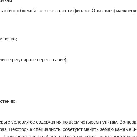
 такой проблемой: не хочет цвести фиалка. Опытные фиалковод
и почва;
и ее регулярное пересыхание);
стению.
рьте условия ее содержания по всем четырем пунктам. Во-перв
 раз. Некоторые специалисты советуют менять землю каждые 3-
. Также пересадка требуется обязательно, если вы заметили, ч