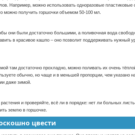
ов. Например, можно использовать одноразовые пластиковые с
то можно получить горшочки объемом 50-100 мл.
обы они были достаточно большими, а поливочная вода свободн
авить в красивое кашпо – оно позволит поддерживать нужный у
имой там достаточно прохладно, можно поливать их очень тёпло
льзуете обычно, но чаще и в меньшей пропорции, чем указано на
ии даже зимой.
 растения и проверяйте, всё ли в порядке: нет ли больных листь
шить землю в горшочке.
роскошно цвести