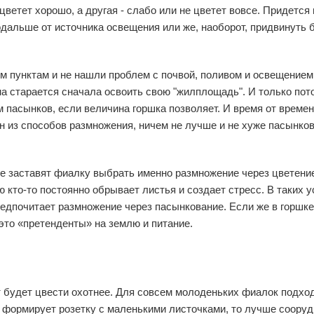
 цветет хорошо, а другая - слабо или не цветет вовсе. Придется
дальше от источника освещения или же, наоборот, придвинуть 
 пунктам и не нашли проблем с почвой, поливом и освещением
а старается сначала освоить свою "жилплощадь". И только пот
м пасынков, если величина горшка позволяет. И время от време
н из способов размножения, ничем не лучше и не хуже пасынков
е заставят фиалку выбрать именно размножение через цветение
 кто-то постоянно обрывает листья и создает стресс. В таких у
едпочитает размножение через пасынкование. Если же в горшке
- это «претенденты» на землю и питание.
 будет цвести охотнее. Для совсем молоденьких фиалок подхо
о формирует розетку с маленькими листочками, то лучше сооруд