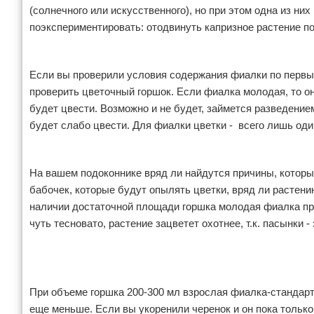
(солнечного или искусственного), но при этом одна из них
поэкспериментировать: отодвинуть капризное растение по
Если вы проверили условия содержания фиалки по первым
проверить цветочный горшок. Если фиалка молодая, то он
будет цвести. Возможно и не будет, займется разведение
будет слабо цвести. Для фиалки цветки - всего лишь оди
На вашем подоконнике вряд ли найдутся причины, которы
бабочек, которые будут опылять цветки, вряд ли растению
наличии достаточной площади горшка молодая фиалка пр
чуть тесновато, растение зацветет охотнее, т.к. пасынки 
Реклама
При объеме горшка 200-300 мл взрослая фиалка-стандарт
еще меньше. Если вы укоренили черенок и он пока тольк