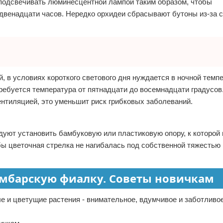
 подсвечивать люминесцентной лампой таким образом, чтобы
двенадцати часов. Нередко орхидеи сбрасывают бутоны из-за 
, в условиях короткого светового дня нуждается в ночной темп
ребуется температура от пятнадцати до восемнадцати градусов
ентиляцией, это уменьшит риск грибковых заболеваний.
дуют установить бамбуковую или пластиковую опору, к которой
бы цветочная стрелка не нагибалась под собственной тяжестью 
узумбарскую фиалку. Советы новичкам
е и цветущие растения - внимательное, вдумчивое и заботливо