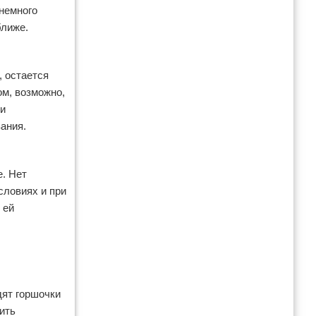
 немного
ближе.
, остается
ом, возможно,
ни
ания.
. Нет
словиях и при
 ей
дят горшочки
ить