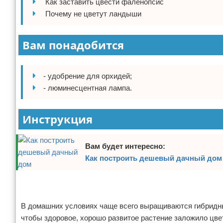
Как заставить цвести фаленопсис
Отказ от ответственности
Домашний быт
Почему не цветут ландыши
Коммунальные услуги
Вам понадобится
Сантехника
- удобрение для орхидей;
Безопасность
- люминесцентная лампа.
Стройматериалы
Инструкция
Разное
Вам будет интересно:
Как построить дешевый дачный дом
Реклама
Реклама
В домашних условиях чаще всего выращиваются гибридны
чтобы здоровое, хорошо развитое растение заложило цве