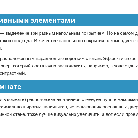
тивными элементами
 — выделение зон разным напольным покрытием. Но на самом д
такого подхода. В качестве напольного покрытия рекомендуетс
.
я расположенным параллельно коротким стенам. Эффективно зо
овер, который достаточно расположить, например, в зоне отды
контрастный.
омнате
ей в комнате) расположена на длинной стене, ее лучше максима
аксимально широких наличников, использования распашных двер
нной стене, тоже лучше визуально увеличить, а вот если прое
.