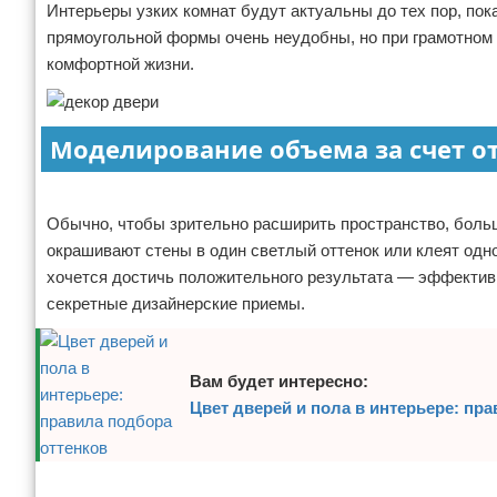
Интерьеры узких комнат будут актуальны до тех пор, по
Отказ от ответственности
Домашний быт
прямоугольной формы очень неудобны, но при грамотном
комфортной жизни.
Коммунальные услуги
Сантехника
Моделирование объема за счет о
Безопасность
Реклама
Обычно, чтобы зрительно расширить пространство, больш
Стройматериалы
окрашивают стены в один светлый оттенок или клеят одно
хочется достичь положительного результата — эффективн
Разное
секретные дизайнерские приемы.
Вам будет интересно:
Цвет дверей и пола в интерьере: пр
Реклама