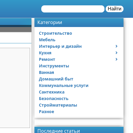
Найти
Категории
Строительство
Мебель
Интерьер и дизайн
Кухня
Дизайн дачи
Ремонт
Дизайн квартиры
Посуда
Инструменты
Ремонт дачи
Ванная
Ремонт квартиры
Домашний быт
Коммунальные услуги
Сантехника
Безопасность
Стройматериалы
Разное
Реклама
Последние статьи