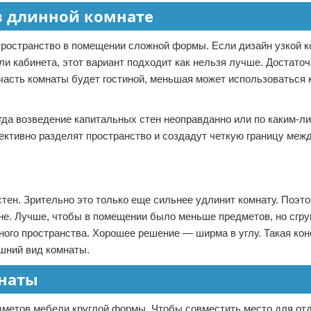
в длинной комнате
ространство в помещении сложной формы. Если дизайн узкой к
и кабинета, этот вариант подходит как нельзя лучше. Достаточ
часть комнаты будет гостиной, меньшая может использоваться 
огда возведение капитальных стен неоправданно или по каким-л
ктивно разделят пространство и создадут четкую границу меж
ен. Зрительно это только еще сильнее удлинит комнату. Поэт
не. Лучше, чтобы в помещении было меньше предметов, но сгру
ного пространства. Хорошее решение — ширма в углу. Такая кон
шний вид комнаты.
наты
дметов мебели круглой формы. Чтобы совместить место для от