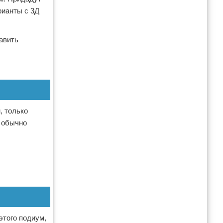
рианты с 3Д
авить
, только
о обычно
этого подиум,