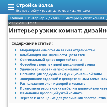
Стройка Волка
Меню
X
Все про стройку и ремонт дачи, квартиры, коттеджа
Главная
Главная
Интерьер и дизайн
Интерьер узких комнат:
20-12-2018 15:23
Категории
Интерьер узких комнат: дизайн
Поиск
Строительство
Содержание статьи:
О проекте
Мебель
Моделирование объема за счет отделки стен
Комбинация насыщенности цвета стен
Контакты
Интерьер и дизайн
Оригинальный декор короткой стены
Фотообои с перспективой для длинной стены
Удачное зонирование узкой комнаты
Сотрудничество
Кухня
Дизайн дачи
Организация подиума как функциональной зоны
Зонирование отделкой и декоративными элемента
Размещение рекламы
Ремонт
Дизайн квартиры
Посуда
Расположение окон и дверей в комнате
Правильная расстановка мебели в длинной комнат
Для правообладателей
Инструменты
Ремонт дачи
Изменение пропорций узкой комнаты
Зеркала и освещение для увеличения пространства
Условия предоставления информации
Ванная
Ремонт квартиры