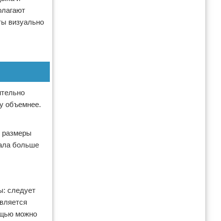
олагают
ты визуально
ительно
у объемнее.
т размеры
кала больше
ы: следует
является
ощью можно