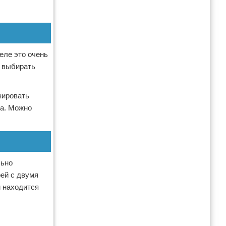
еле это очень
я выбирать
нировать
ха. Можно
льно
ей с двумя
м находится