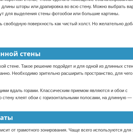
 длины шторы или драпировка во всю стену. Можно выбрать ва
йдут для выделения стены фотообои или большие картины.
ать свободную поверхность как чистый холст. Но желательно доб
инной стены
кой стене. Такое решение подойдет и для одной из длинных стен
нанно. Необходимо зрительно расширить пространство, для чег
ими вдаль горами. Классическим приемом являются и обои с
 стену клеят обои с горизонтальными полосами, на длинную —
наты
висит от грамотного зонирования. Чаще всего используются для 