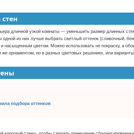
 стен
рьера длинной узкой комнаты — уменьшить размер длинных сте
бы одной из них лучше выбрать светлый оттенок (сливочный, бе
 и насыщенным цветом. Можно использовать не покраску, а обо
ем же орнаментом, но в разных цветовых решениях, или вариант
тены
авила подбора оттенков
ой короткой стены, чтобы сделать помещение сбалансированны