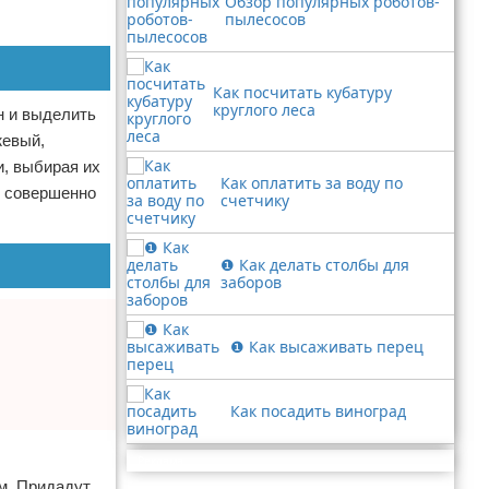
Обзор популярных роботов-
пылесосов
Как посчитать кубатуру
круглого леса
н и выделить
жевый,
и, выбирая их
Как оплатить за воду по
ы совершенно
счетчику
❶ Как делать столбы для
заборов
❶ Как высаживать перец
Как посадить виноград
Реклама
м. Придадут