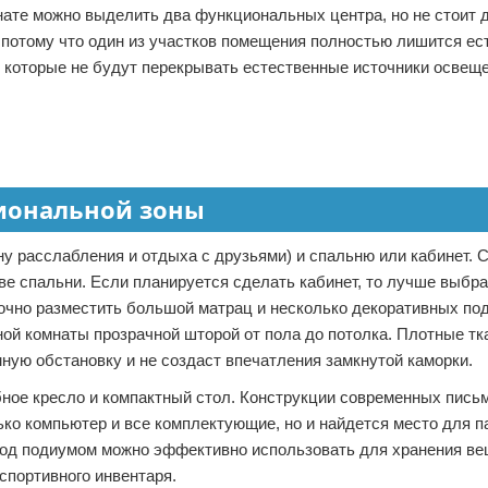
омнате можно выделить два функциональных центра, но не стоит 
потому что один из участков помещения полностью лишится ес
 которые не будут перекрывать естественные источники освеще
иональной зоны
ну расслабления и отдыха с друзьями) и спальню или кабинет. 
тве спальни. Если планируется сделать кабинет, то лучше выбра
очно разместить большой матрац и несколько декоративных под
ной комнаты прозрачной шторой от пола до потолка. Плотные тк
мную обстановку и не создаст впечатления замкнутой каморки.
бное кресло и компактный стол. Конструкции современных пис
ко компьютер и все комплектующие, но и найдется место для п
 под подиумом можно эффективно использовать для хранения ве
спортивного инвентаря.