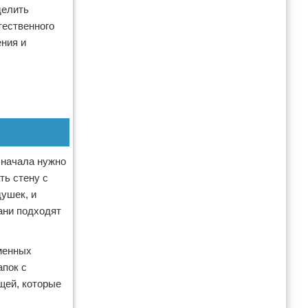
делить
тественного
ния и
Сначала нужно
ть стену с
ушек, и
ани подходят
ьменных
апок с
щей, которые