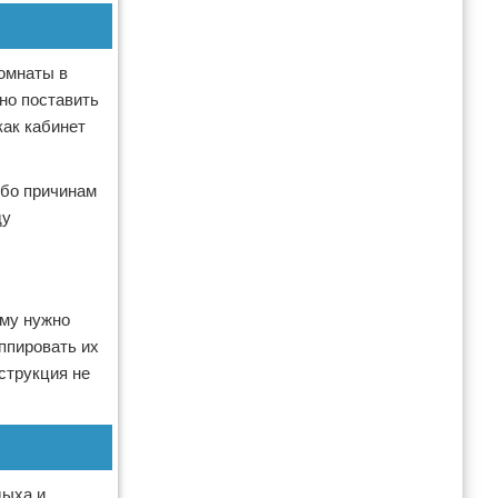
омнаты в
но поставить
как кабинет
ибо причинам
ду
ому нужно
ппировать их
струкция не
дыха и