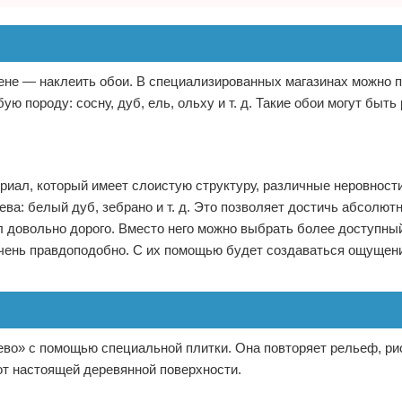
ене — наклеить обои. В специализированных магазинах можно 
ю породу: сосну, дуб, ель, ольху и т. д. Такие обои могут быть
иал, который имеет слоистую структуру, различные неровности
ва: белый дуб, зебрано и т. д. Это позволяет достичь абсолют
ал довольно дорого. Вместо него можно выбрать более доступны
очень правдоподобно. С их помощью будет создаваться ощущени
ево» с помощью специальной плитки. Она повторяет рельеф, ри
 от настоящей деревянной поверхности.