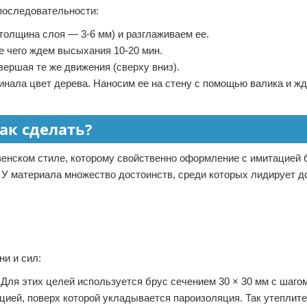
последовательности:
толщина слоя — 3-6 мм) и разглаживаем ее.
е чего ждем высыхания 10-20 мин.
ершая те же движения (сверху вниз).
нала цвет дерева. Наносим ее на стену с помощью валика и ж
как сделать?
венском стиле, которому свойственно оформление с имитацией 
 У материала множество достоинств, среди которых лидирует д
и и сил:
Для этих целей используется брус сечением 30 × 30 мм с шагом
ией, поверх которой укладывается пароизоляция. Так утеплите