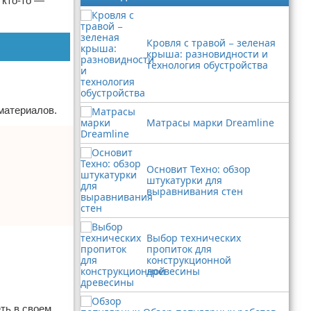
 кто-то —
Кровля с травой − зеленая
крыша: разновидности и
технология обустройства
материалов.
Матрасы марки Dreamline
Основит Техно: обзор
штукатурки для
выравнивания стен
Выбор технических
пропиток для
конструкционной
древесины
ть в своем