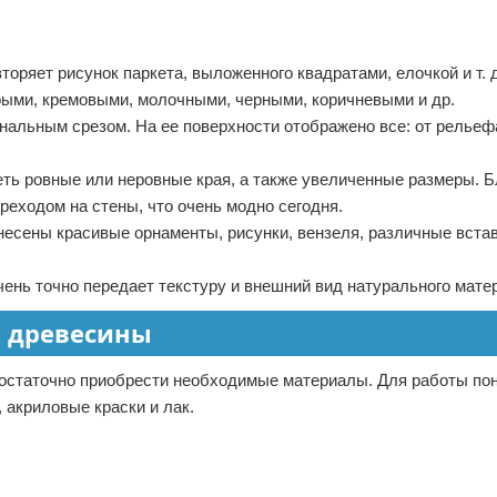
торяет рисунок паркета, выложенного квадратами, елочкой и т. 
рыми, кремовыми, молочными, черными, коричневыми и др.
нальным срезом. На ее поверхности отображено все: от рельеф
еть ровные или неровные края, а также увеличенные размеры. 
реходом на стены, что очень модно сегодня.
есены красивые орнаменты, рисунки, вензеля, различные встав
ень точно передает текстуру и внешний вид натурального мате
е древесины
достаточно приобрести необходимые материалы. Для работы по
 акриловые краски и лак.