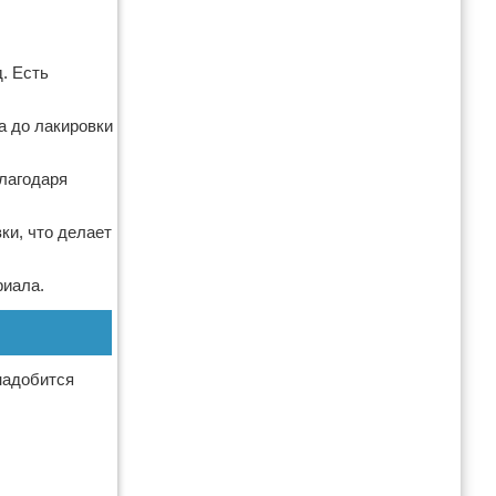
д. Есть
а до лакировки
Благодаря
ки, что делает
риала.
надобится