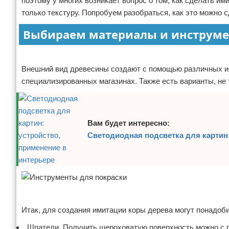
поэтому у многих возникает вопрос о том, как сделать ими
Отказ от ответственности
Домашний быт
только текстуру. Попробуем разобраться, как это можно с
Выбираем материалы и инструм
Коммунальные услуги
Реклама
Сантехника
Внешний вид древесины создают с помощью различных ин
специализированных магазинах. Также есть варианты, не
Безопасность
Стройматериалы
Вам будет интересно:
Разное
Светодиодная подсветка для картин:
Реклама
Итак, для создания имитации коры дерева могут понадоби
Шпатели. Получить шероховатую поверхность можно с п