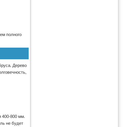
дем полного
бруса. Дерево
олговечность,
 400-800 мм.
ль не будет