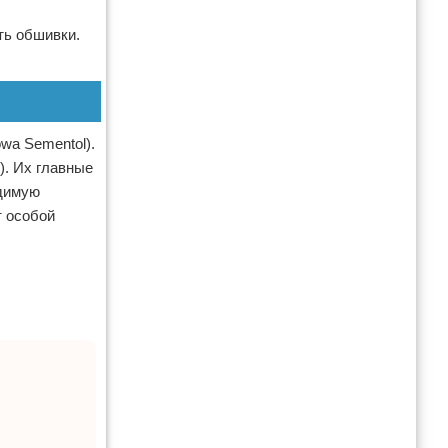
ть обшивки.
wa Sementol).
). Их главные
одимую
т особой