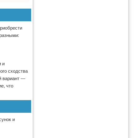
приобрести
 разными:
 и
ного сходства
й вариант —
е, что
сунок и