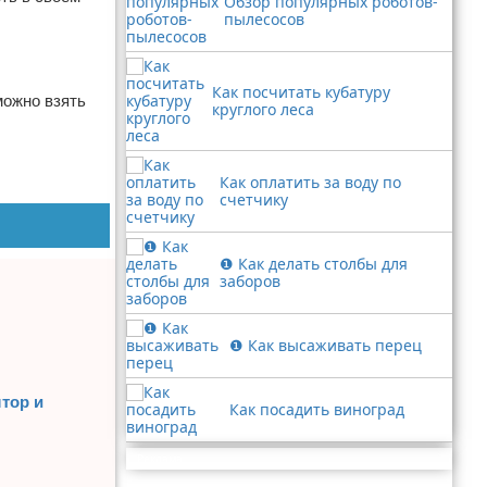
Обзор популярных роботов-
пылесосов
Как посчитать кубатуру
можно взять
круглого леса
Как оплатить за воду по
счетчику
❶ Как делать столбы для
заборов
❶ Как высаживать перец
тор и
Как посадить виноград
Реклама