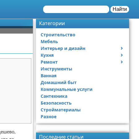
Найти
Категории
Строительство
Мебель
Интерьер и дизайн
Кухня
Дизайн дачи
Ремонт
Дизайн квартиры
Посуда
Инструменты
Ремонт дачи
Ванная
Ремонт квартиры
Домашний быт
Коммунальные услуги
Сантехника
Безопасность
Стройматериалы
Разное
Реклама
дешево,
Последние статьи