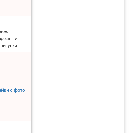
дов:
орозды и
 рисунки.
ейки с фото