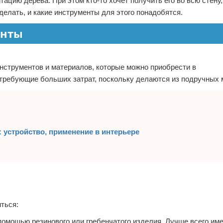
тацию дерева. При этом кто-то хочет получить его во всю стену,
делать, и какие инструменты для этого понадобятся.
енты
струментов и материалов, которые можно приобрести в
 требующие больших затрат, поскольку делаются из подручных 
 устройство, применение в интерьере
ться:
омощью резинового или гребенчатого изделия. Лучше всего име