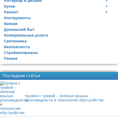
Интерьер и дизайн
Кухня
Дизайн дачи
Ремонт
Дизайн квартиры
Посуда
Инструменты
Ремонт дачи
Ванная
Ремонт квартиры
Домашний быт
Коммунальные услуги
Сантехника
Безопасность
Стройматериалы
Разное
Реклама
Последние статьи
Кровля с травой − зеленая крыша:
разновидности и технология обустройства