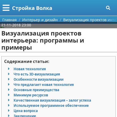
Меню
X
Стройка Волка
Главная
Главная
Интерьер и дизайн
Визуализация проектов инт
21-11-2018 23:00
Категории
Визуализация проектов
интерьера: программы и
Поиск
Строительство
примеры
О проекте
Мебель
Содержание статьи:
Контакты
Интерьер и дизайн
Новая технология
Что есть 3D-визуализация
Сотрудничество
Кухня
Дизайн дачи
Особенности визуализации
Что предлагает новая технология
Размещение рекламы
Ремонт
Дизайн квартиры
Посуда
Основные преимущества
Минимум ресурсов
Для правообладателей
Инструменты
Ремонт дачи
Качественная визуализация – залог успеха
Используемое программное обеспечение
Цена вопроса
Условия предоставления информации
Ванная
Ремонт квартиры
Заключение