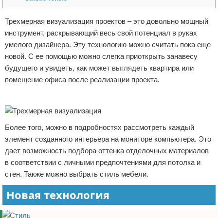
Отказ от ответственности
Домашний быт
Трехмерная визуализация проектов – это довольно мощный
инструмент, раскрывающий весь свой потенциал в руках
Коммунальные услуги
умелого дизайнера. Эту технологию можно считать пока еще
Сантехника
новой. С ее помощью можно слегка приоткрыть занавесу
будущего и увидеть, как может выглядеть квартира или
Безопасность
помещение офиса после реализации проекта.
Реклама
Стройматериалы
Разное
Более того, можно в подробностях рассмотреть каждый
элемент созданного интерьера на мониторе компьютера. Это
дает возможность подбора оттенка отделочных материалов
в соответствии с личными предпочтениями для потолка и
стен. Также можно выбрать стиль мебели.
Новая технология