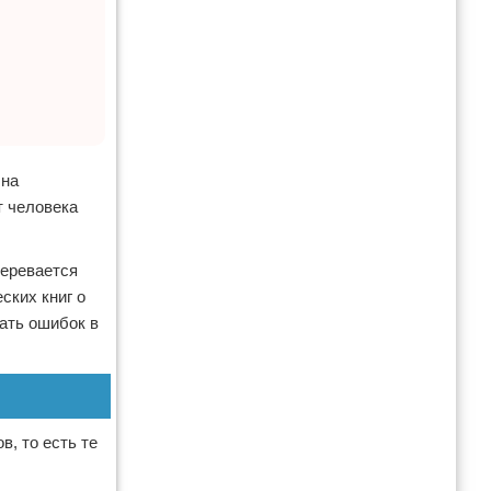
 на
т человека
меревается
ских книг о
жать ошибок в
, то есть те