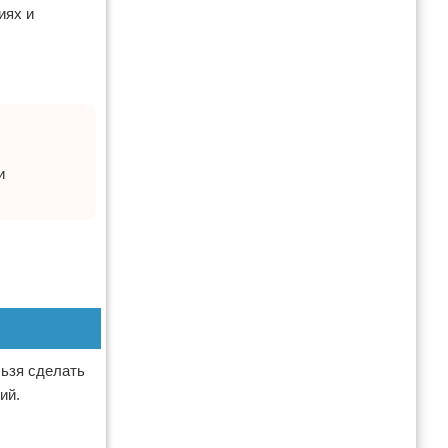
иях и
и
льзя сделать
ий.