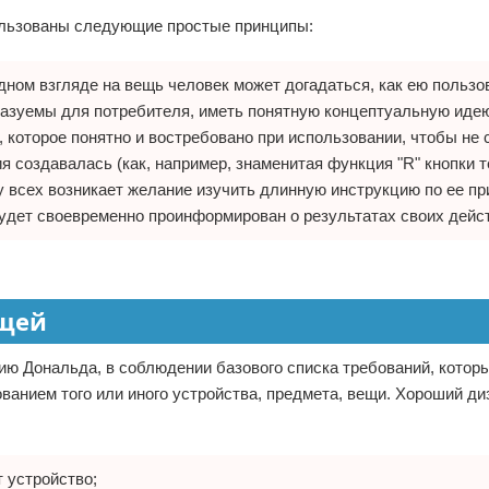
ользованы следующие простые принципы:
одном взгляде на вещь человек может догадаться, как ею пользо
азуемы для потребителя, иметь понятную концептуальную иде
, которое понятно и востребовано при использовании, чтобы не
ция создавалась (как, например, знаменитая функция "R" кнопки 
 у всех возникает желание изучить длинную инструкцию по ее п
удет своевременно проинформирован о результатах своих дейс
ещей
ю Дональда, в соблюдении базового списка требований, котор
ванием того или иного устройства, предмета, вещи. Хороший ди
 устройство;