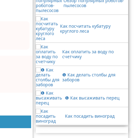
Обзор популярных роботов-
пылесосов
Как посчитать кубатуру
круглого леса
Как оплатить за воду по
счетчику
❶ Как делать столбы для
заборов
❶ Как высаживать перец
Как посадить виноград
Реклама