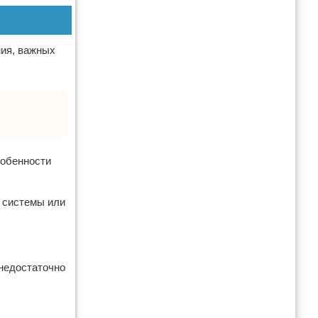
ния, важных
собенности
х системы или
 недостаточно