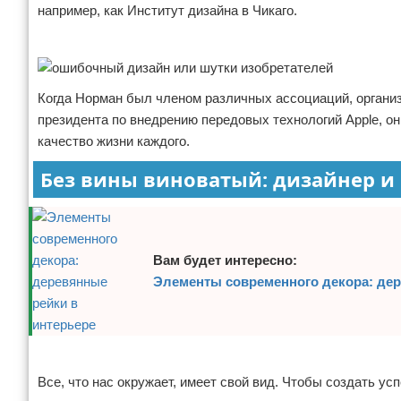
например, как Институт дизайна в Чикаго.
Отказ от ответственности
Домашний быт
Реклама
Коммунальные услуги
Когда Норман был членом различных ассоциаций, организа
Сантехника
президента по внедрению передовых технологий Apple, о
качество жизни каждого.
Безопасность
Без вины виноватый: дизайнер и
Стройматериалы
Разное
Вам будет интересно:
Элементы современного декора: дер
Реклама
Все, что нас окружает, имеет свой вид. Чтобы создать ус