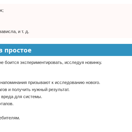
к;
висла, и т. д.
в простое
не боится экспериментировать, исследуя новинку.
и напоминания призывают к исследованию нового.
гов и получить нужный результат.
 вреда для системы.
тапов.
ебителям.