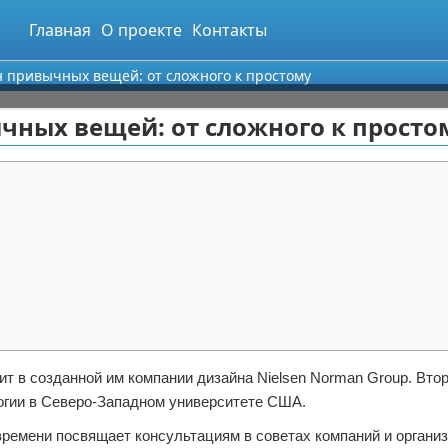
Главная
О проекте
Контакты
 привычных вещей: от сложного к простому
чных вещей: от сложного к просто
т в созданной им компании дизайна Nielsen Norman Group. Втор
огии в Северо-Западном университете США.
времени посвящает консультациям в советах компаний и организ