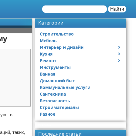
Найти
Категории
Строительство
му
Мебель
Интерьер и дизайн
Кухня
Дизайн дачи
Ремонт
Дизайн квартиры
Посуда
Инструменты
Ремонт дачи
Ванная
Ремонт квартиры
Домашний быт
Коммунальные услуги
Сантехника
Безопасность
Стройматериалы
Разное
ую - в
Реклама
аций, таких,
Последние статьи