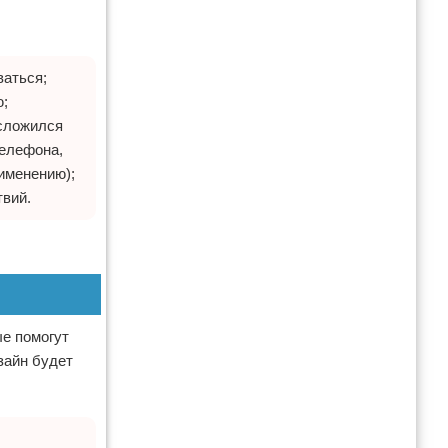
ваться;
ю;
 сложился
телефона,
рименению);
твий.
ые помогут
зайн будет