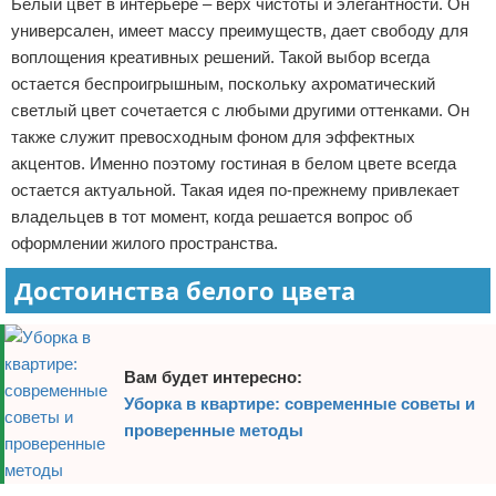
Белый цвет в интерьере – верх чистоты и элегантности. Он
Отказ от ответственности
Домашний быт
универсален, имеет массу преимуществ, дает свободу для
воплощения креативных решений. Такой выбор всегда
Коммунальные услуги
остается беспроигрышным, поскольку ахроматический
светлый цвет сочетается с любыми другими оттенками. Он
Сантехника
также служит превосходным фоном для эффектных
акцентов. Именно поэтому гостиная в белом цвете всегда
Безопасность
остается актуальной. Такая идея по-прежнему привлекает
владельцев в тот момент, когда решается вопрос об
Стройматериалы
оформлении жилого пространства.
Разное
Достоинства белого цвета
Вам будет интересно:
Уборка в квартире: современные советы и
проверенные методы