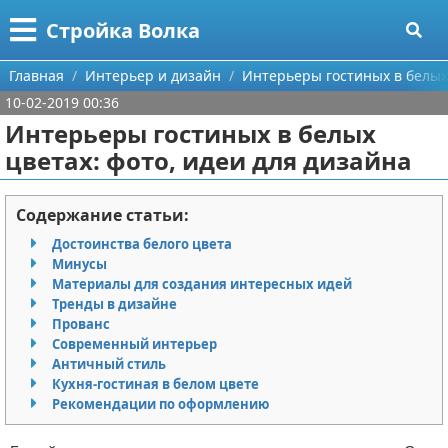
Меню
X
Стройка Волка
Главная
Главная
Интерьер и дизайн
Интерьеры гостиных в белых 
10-02-2019 00:36
Категории
Интерьеры гостиных в белых
цветах: фото, идеи для дизайна
Поиск
Строительство
О проекте
Мебель
Содержание статьи:
Достоинства белого цвета
Контакты
Интерьер и дизайн
Минусы
Материалы для создания интересных идей
Сотрудничество
Кухня
Дизайн дачи
Тренды в дизайне
Прованс
Размещение рекламы
Ремонт
Дизайн квартиры
Посуда
Современный интерьер
Античный стиль
Для правообладателей
Инструменты
Ремонт дачи
Кухня-гостиная в белом цвете
Рекомендации по оформлению
Условия предоставления информации
Ванная
Ремонт квартиры