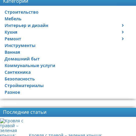
Категории
Строительство
Мебель
Интерьер и дизайн
Кухня
Дизайн дачи
Ремонт
Дизайн квартиры
Посуда
Инструменты
Ремонт дачи
Ванная
Ремонт квартиры
Домашний быт
Коммунальные услуги
Сантехника
Безопасность
Стройматериалы
Разное
Реклама
Последние статьи
Кровля с травой − зеленая крыша: