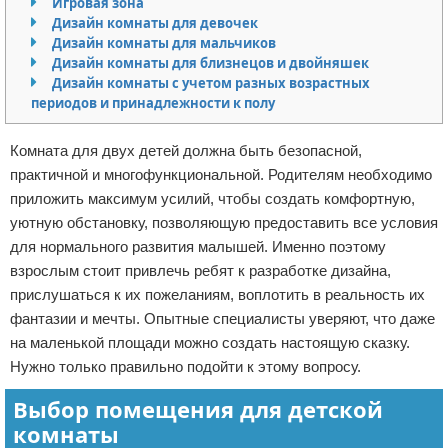
Игровая зона
Дизайн комнаты для девочек
Отказ от ответственности
Домашний быт
Дизайн комнаты для мальчиков
Дизайн комнаты для близнецов и двойняшек
Коммунальные услуги
Дизайн комнаты с учетом разных возрастных
периодов и принадлежности к полу
Сантехника
Комната для двух детей должна быть безопасной,
Безопасность
практичной и многофункциональной. Родителям необходимо
приложить максимум усилий, чтобы создать комфортную,
Стройматериалы
уютную обстановку, позволяющую предоставить все условия
для нормального развития малышей. Именно поэтому
Разное
взрослым стоит привлечь ребят к разработке дизайна,
прислушаться к их пожеланиям, воплотить в реальность их
фантазии и мечты. Опытные специалисты уверяют, что даже
на маленькой площади можно создать настоящую сказку.
Нужно только правильно подойти к этому вопросу.
Выбор помещения для детской
комнаты