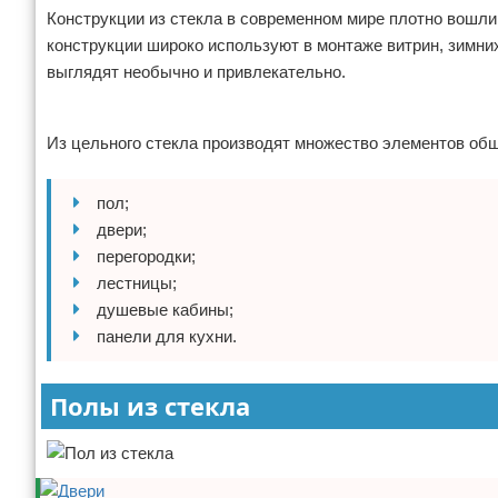
Конструкции из стекла в современном мире плотно вошл
Отказ от ответственности
Домашний быт
конструкции широко используют в монтаже витрин, зимних
выглядят необычно и привлекательно.
Коммунальные услуги
Реклама
Сантехника
Из цельного стекла производят множество элементов об
Безопасность
пол;
Стройматериалы
двери;
перегородки;
Разное
лестницы;
душевые кабины;
панели для кухни.
Полы из стекла