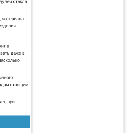
одулей стекла
д материала
изделия.
жит в
вать даже в
насколько
ычного
рядом стоящим
ал, при