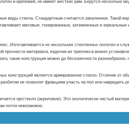
лотен и крепежей, не имеют жестких рам. Берутся несколько м
ые виды стекла. Стандартным считается закаленное. Такой ви
готавливают матовые, тонированные, затемненные и зеркальные 
екс. Изготавливается из нескольких стеклянных полотен и слу
ой прочности материала, изделия из триплекса можно устанавли
вать такие конструкции можно до бесконечности разнообразно, 
ых конструкций является армированное стекло. Отличие от об
и разбитии не позволит фракциям упасть на пол или навредить 
тается оргстекло (акриловое). Это экологически чистый матери
ми почти невозможно.