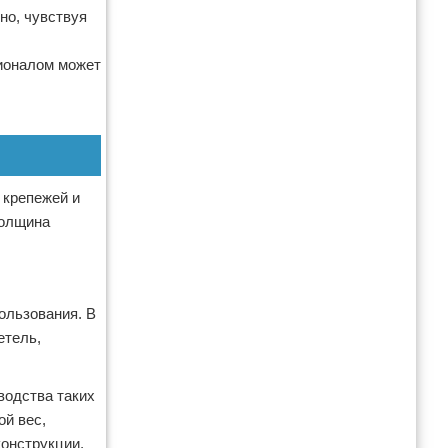
но, чувствуя
ионалом может
 крепежей и
толщина
ользования. В
етель,
водства таких
ой вес,
онструкции,