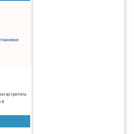
становке
но встретить
 в