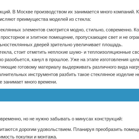
кций. В Москве производством их занимается много компаний. 
исляют преимущества моделей из стекла:
клянных элементов смотрится модно, стильно, современно. Ког
т просторное и элитное помещение, пропускающее свет и не ог
льностеклянных дверей зрительно увеличивает площадь.
текла, стоит отметить неплохие шумо- и теплоизоляционные сво
ло разобьется, канул в прошлое. Уже на этапе изготовления це
ляющие готовому материалу выдерживать различного вида нагр
олнительных инструментов разбить такое стеклянное изделие н
 занимает много времени.
временно, но не нужно забывать о минусах конструкций:
читаются дорогим удовольствием. Планируя преобразить помещ
имость покупки и монтажа.