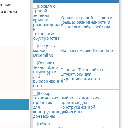
лянные
 изделия
Кровля с травой − зеленая
крыша: разновидности и
технология обустройства
Матрасы марки Dreamline
Основит Техно: обзор
штукатурки для
выравнивания стен
Выбор технических
пропиток для
конструкционной
древесины