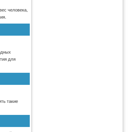
вес человека,
ия.
одных
тия для
ить такие