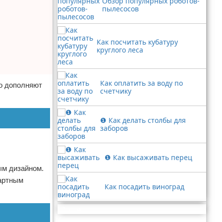
Обзор популярных роботов-
пылесосов
Как посчитать кубатуру
круглого леса
Как оплатить за воду по
но дополняют
счетчику
❶ Как делать столбы для
заборов
❶ Как высаживать перец
ым дизайном.
дартным
Как посадить виноград
Реклама