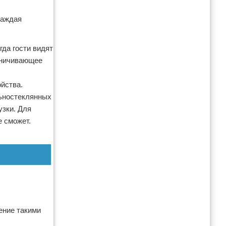
Каждая
да гости видят
раничивающее
йства.
льностеклянных
узки. Для
е сможет.
ение такими