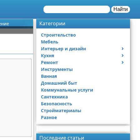
Найти
Категории
ение
Строительство
Мебель
Интерьер и дизайн
Кухня
Дизайн дачи
Ремонт
Дизайн квартиры
Посуда
Инструменты
Ремонт дачи
Ванная
Ремонт квартиры
Домашний быт
Коммунальные услуги
Сантехника
Безопасность
Стройматериалы
Разное
Реклама
Последние статьи