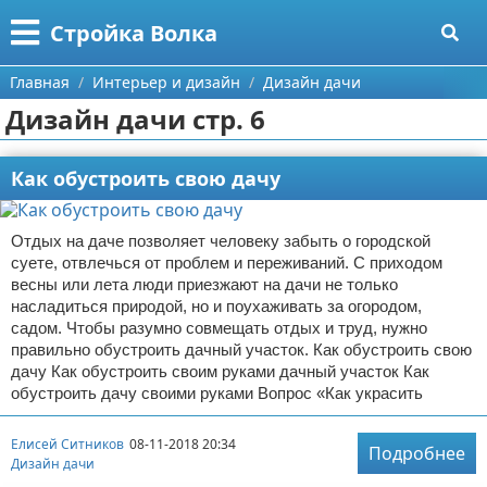
Меню
X
Стройка Волка
Главная
Главная
Интерьер и дизайн
Дизайн дачи
Дизайн дачи стр. 6
Категории
Поиск
Строительство
Как обустроить свою дачу
О проекте
Мебель
Отдых на даче позволяет человеку забыть о городской
суете, отвлечься от проблем и переживаний. С приходом
Контакты
Интерьер и дизайн
весны или лета люди приезжают на дачи не только
насладиться природой, но и поухаживать за огородом,
Сотрудничество
Кухня
Дизайн дачи
садом. Чтобы разумно совмещать отдых и труд, нужно
правильно обустроить дачный участок. Как обустроить свою
Размещение рекламы
Ремонт
Дизайн квартиры
Посуда
дачу Как обустроить своим руками дачный участок Как
обустроить дачу своими руками Вопрос «Как украсить
Для правообладателей
Инструменты
Ремонт дачи
Елисей Ситников
08-11-2018 20:34
Подробнее
Дизайн дачи
Условия предоставления информации
Ванная
Ремонт квартиры