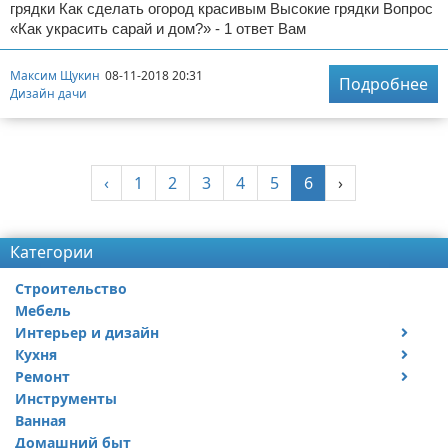
грядки Как сделать огород красивым Высокие грядки Вопрос
«Как украсить сарай и дом?» - 1 ответ Вам
Максим Щукин
08-11-2018 20:31
Подробнее
Дизайн дачи
‹
1
2
3
4
5
6
›
Категории
Строительство
Мебель
Интерьер и дизайн
Кухня
Дизайн дачи
Ремонт
Дизайн квартиры
Посуда
Инструменты
Ремонт дачи
Ванная
Ремонт квартиры
Домашний быт