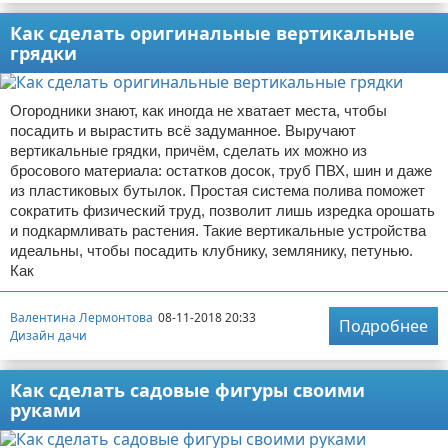
Отказ от ответственности
Домашний быт
Как сделать оригинальные вертикальные
грядки
Коммунальные услуги
Огородники знают, как иногда не хватает места, чтобы
Сантехника
посадить и вырастить всё задуманное. Выручают
вертикальные грядки, причём, сделать их можно из
Безопасность
бросового материала: остатков досок, труб ПВХ, шин и даже
из пластиковых бутылок. Простая система полива поможет
Стройматериалы
сократить физический труд, позволит лишь изредка орошать
и подкармливать растения. Такие вертикальные устройства
Разное
идеальны, чтобы посадить клубнику, землянику, петунью.
Как
Валентина Лермонтова
08-11-2018 20:33
Подробнее
Дизайн дачи
Как сделать садовые фигуры своими
руками